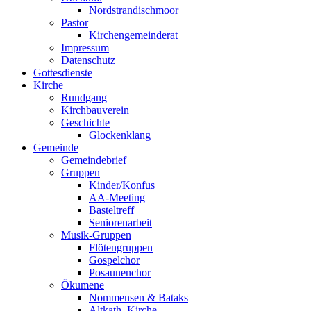
Nordstrandischmoor
Pastor
Kirchengemeinderat
Impressum
Datenschutz
Gottesdienste
Kirche
Rundgang
Kirchbauverein
Geschichte
Glockenklang
Gemeinde
Gemeindebrief
Gruppen
Kinder/Konfus
AA-Meeting
Basteltreff
Seniorenarbeit
Musik-Gruppen
Flötengruppen
Gospelchor
Posaunenchor
Ökumene
Nommensen & Bataks
Altkath. Kirche