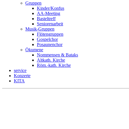
Gruppen
Kinder/Konfus
AA-Meeting
Basteltreff
Seniorenarbeit
Musik-Gruppen
Flötengruppen
Gospelchor
Posaunenchor
Ökumene
Nommensen & Bataks
Altkath. Kirche
Röm.-kath. Kirche
service
Konzerte
KITA