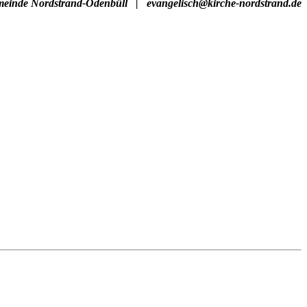
emeinde Nordstrand-Odenbüll
|
evangelisch@kirche-nordstrand.de